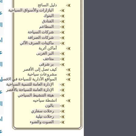
ا
دليل السائح
البازارات والأسواق السياحية
ع
البنوك
الفنادق
ال
المطاعم
شركات السياحة
شركات الصرافة
ا
ماكينات الصرف الآلي
أماكن أثرية
ع
البر الغربى
متاحف
ال
بر شرقى
كيف تصل إلى الأقصر
مشروعات سياحية
ا
المواقع الأدارية للسياحة في الاقصر
الإدارة العامة للتنمية السياحية
الإدارة العامة للسياحة بالأقصر
ع
هيئة التنشيط السياحي
انشطة سياحيه
ال
بالون
رحلات سفاري
رحلات نيلية
ا
الصوت والضوء
ع