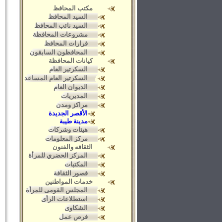
مكتب المحافظ
السيد المحافظ
السيد نائب المحافظ
مشروعات المحافظة
قرارات المحافظ
المحافظون السابقون
كيانات المحافظة
السكرتير العام
السكرتير العام المساعد
الديوان العام
المديريات
مراكز ومدن
الأقصر الجديدة
مدينة طيبة
هيئات وشركات
مركز المعلومات
الثقافه والفنون
المركز الحضري للمرأة
المكتبات
قصور الثقافة
خدمات المواطنين
المجلس القومى للمرأة
استطلاعات الرأى
الشكاوى
فرص عمل