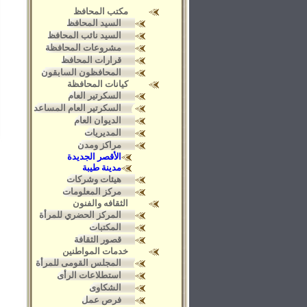
مكتب المحافظ
السيد المحافظ
السيد نائب المحافظ
مشروعات المحافظة
قرارات المحافظ
المحافظون السابقون
كيانات المحافظة
السكرتير العام
السكرتير العام المساعد
الديوان العام
المديريات
مراكز ومدن
الأقصر الجديدة
مدينة طيبة
هيئات وشركات
مركز المعلومات
الثقافه والفنون
المركز الحضري للمرأة
المكتبات
قصور الثقافة
خدمات المواطنين
المجلس القومى للمرأة
استطلاعات الرأى
الشكاوى
فرص عمل