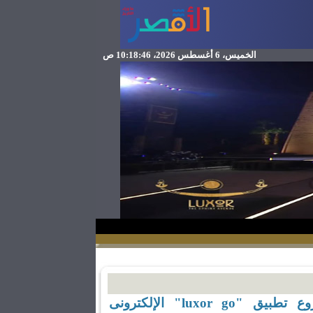
الخميس، 6 أغسطس 2026، 10:18:46 ص
محافظ الأقصر يتابع مشروع تطبيق "luxor go" الإلكترونى