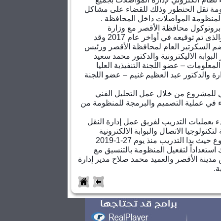
ظومة نقل الحنطور وذلك للقضاء على مشاكل
ة لمنظومة المواصلات داخل المحافظة .
بروتوكول محافظة الأقصر مع وزارة
الاتصالات وتكنولوجيا المعلومات والذى تم توقيعه في أواخر عام 2017 وقد
م السكرتير العام لمحافظة الأقصر ورئيس
البوابة الاليكترونية والدكتور محمد سعيد
لمعلومات – عضو اللجنة التنفيذية العليا
رة والدكتور عبد العظيم غنيم – عضو اللجنة
ي للمشروع من خلال عمل التحليل الفني
ء في عملية التصميم والبرمجة للمنظومة من
ء بعمليات التدريب لفريق عمل إدارة النقل
تكنولوجيا الاتصال والبوابة الالكترونية
ومشرفي وزارة الاتصالات للمشروع حيث بدا التدريب منذ يوم 27-1-2019
تي غدا 31-1-2019 وذلك استعداداً لتفعيل المنظومة بالتنسيق مع
دينة الأقصر والعميد محمد صلاح مدير إدارة
ة.