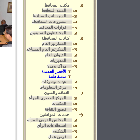
مكتب المحافظ
السيد المحافظ
السيد نائب المحافظ
مشروعات المحافظة
قرارات المحافظ
المحافظون السابقون
كيانات المحافظة
السكرتير العام
السكرتير العام المساعد
الديوان العام
المديريات
مراكز ومدن
الأقصر الجديدة
مدينة طيبة
هيئات وشركات
مركز المعلومات
الثقافه والفنون
المركز الحضري للمرأة
المكتبات
قصور الثقافة
خدمات المواطنين
المجلس القومى للمرأة
استطلاعات الرأى
الشكاوى
فرص عمل