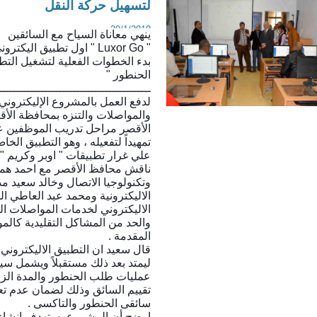
لتسهيل حركة النقل
30/1/2019
ينهي معاناة السياح مع السائقين
" Luxor Go " اول تطبيق اليكتروني لتسهيل حركة النقل والمواصلات بالأقصر
بدء الخطوات الفعلية لتشغيل التط
الحنطور "
ـــــــــــــــــــــــــــــــــــــــــــ
لدفع العمل بالمشروع الإليكترون
والمواصلات والتنزه بمحافظة الأ
الأقصر مراحل تدريب الموظفين علي
تمهيداً لتفعيله ، وهو التطبيق ال
علي غرار تطبيقات " اوبر وكريم " 
ناقش محافظ الأقصر مع احمد همام
وتكنولوجيا الاتصال وخالد سعيد مدير
الاليكترونية ومحمد عبد العاطي ا
الاليكتروني لخدمات المواصلات ا
والحد من المشاكل التقليدية كالم
المقدمة .
قال سعيد ان التطبيق الاليكتروني
ليمتد بعد ذلك مستقبلاً ويشمل س
عمليات طلب الحنطور والمدة الزمن
تقييم السائق وذلك لضمان عدم تع
سائقى الحنطور والتاكسى .
اوضح أن المشروع يستهدف انشاء ن