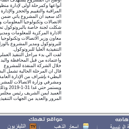
أنواعها وكمرحلة أولى لإدارة من
المراقبة والتقييم والحجز والإدار
اكد سعيد ان المشروع ياتي ضمن 
شكلت لجنة خاصة بالبروتوكول تض
الادارة المركزية للمعلومات ومدير 
معاون وزير الاتصالات وتكنولوجيا ا
للبروتوكول ومدير المشروع بالوزا
التنفيذية العليا للبروتوكول.
لفت الي بدء مراحل التنفيذ العمل
واعتماده من قبل المحافظة والبد
خلال الشركة المنفذة للمشروع
قال ان المرحلة الحالية تشمل البد
البطيء بإشراف من الإدارة العامة ل
ويستمر ح
العميد ايمن الشريف رئيس مجلس م
المرور والعديد من الجهات التنفيذي