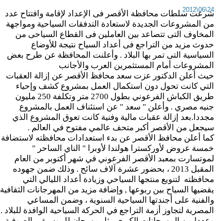
24\06
رعت سلطات محافظة الأقصر فى الإعداد لإقامة وافتتاح عدد
ن المشروعات الجديدة لاستعادة التدفقات السياحية ومواجهة
لمخاوف التى تتصاعد بين العاملين فى القطاع السياحى من
دوث مزيد من التراجع فى أعداد السياح نتيجة للأوضاع
لسياسية التى تمر بها البلاد . وأعلنت المحافظة عن طرح بعض
لمشروعات أمام المستثمرين العرب والأجانب
يث أعلن الدكتور عزت سعد محافظ الأقصر عن إزالة العقبات
لتي كانت تحول دون استكمال العمل بمشروع كشف وإحياء
طريق الكباش الفرعوني بطول 2700 متر وتكلفة 250 مليون
نيه مصري . وأعلن " سعد " عن استئناف العمل بالمشروع
جددا.بعد إزالة عقبات مالية وفنية كانت تعوق المشروع الذي
يجعل من الأقصر أكبر متحف عالمي مفتوح في العالم .
ما أعلن محافظ الأقصر عن بدء استعدادات محافظته لاستضافة
مسة عروض لأوركسترا هولندا لأوبرا " الناي الساحر "
موتسارت بمعبد الأقصر الفرعوني في شهر أكتوبر من العام
المقبل 2013 ، بحضور عشرة آلاف سائح . وذلك ضمن جهوده
حافظته لتنويع منتجها السياحي وزيادة أعداد الليالي التي
قضيها السياح بين ربوعها , وإضافة مزيد من المهرجانات الثقافية
الفنية على أجندتها السياحية السنوية ، وضمن المساعي
لمصرية لتجاوز أزمة التراجع في الحركة السياحية الوافدة للبلاد .
عددا من المهرجانات الكبرى مثل مهرجان للموسيقى الصوفية