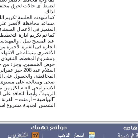
لضبط أى حالات لحرق مخلفا
لذلك.
كما شهدت الجلسة تكريم اللو
مساعد محافظة الأقصر علي م
المتميز فى الأعمال المسندة 
كما تم تكريم ادارة التخطي
عبد المسيح نبيل ، والمهندس
انجازه فى الفترة الأخيرة من
الأقصرى متمثلة فى الانتها
استلام عدد 208 
صحى ومعالجة على مستوى ا
الاستراتيجى العام لكل من مد
الزينية"، وأيضاً التعاقد عل
"البياضية – أرمنت – القرنة 
الشمس الجديدة مشروع است