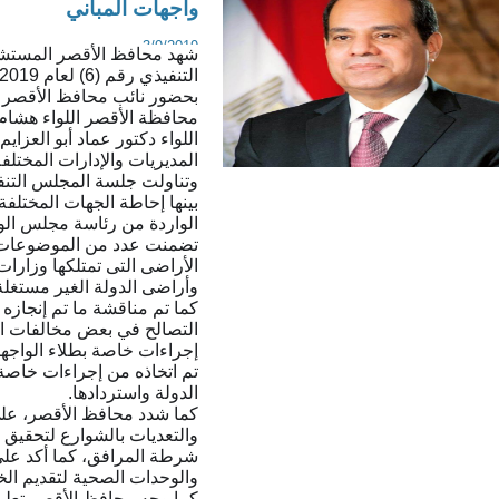
واجهات المباني
3/9/2019
شهد محافظ الأقصر المستش
بحضور نائب محافظ الأقصر 
محافظة الأقصر اللواء هشام
اللواء دكتور عماد أبو العزا
المديريات والإدارات المختلف
وتناولت جلسة المجلس التن
بينها إحاطة الجهات المختلفة 
الواردة من رئاسة مجلس الو
تضمنت عدد من الموضوعات 
الأراضى التى تمتلكها وزارات
وأراضى الدولة الغير مستغل
التصالح في بعض مخالفات الب
إجراءات خاصة بطلاء الواجها
تم اتخاذه من إجراءات خاصة 
الدولة واستردادها.
كما شدد محافظ الأقصر، على
والتعديات بالشوارع لتحقيق 
شرطة المرافق، كما أكد على
والوحدات الصحية لتقديم الخ
كما وجه محافظ الأقصر تعليما