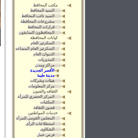
مكتب المحافظ
السيد المحافظ
السيد نائب المحافظ
مشروعات المحافظة
قرارات المحافظ
المحافظون السابقون
كيانات المحافظة
السكرتير العام
السكرتير العام المساعد
الديوان العام
المديريات
مراكز ومدن
الأقصر الجديدة
مدينة طيبة
هيئات وشركات
مركز المعلومات
الثقافه والفنون
المركز الحضري للمرأة
المكتبات
قصور الثقافة
خدمات المواطنين
المجلس القومى للمرأة
استطلاعات الرأى
الشكاوى
فرص عمل