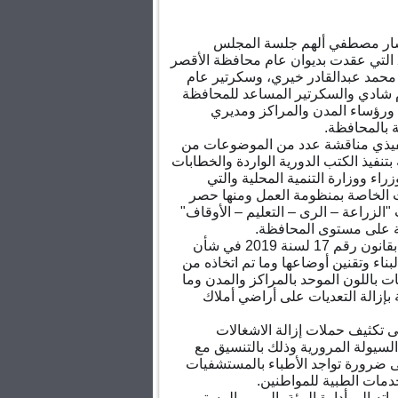
ار مصطفي ألهم جلسة المجلس
التنفيذي رقم (6) لعام 2019 التي عقدت بديوان عام محافظة الأقصر
محمد عبدالقادر خيري، وسكرتير عام
 شادي والسكرتير المساعد للمحافظة
يم ورؤساء المدن والمراكز ومديري
ة بالمحافظة.
فيذي مناقشة عدد من الموضوعات من
بتنفيذ الكتب الدورية الواردة والخطابات
زراء وو
زارة التنمية المحلية والتي
الخاصة بمنظومة العمل ومنها حصر
 "الزراعة – الرى – التعليم – الأوقاف"
ة على مستوى المحافظة.
كما تم مناقشة ما تم إنجازه بقانون رقم 17 لسنة 2019 في شأن
ناء وتقنين أوضاعها وما تم اتخاذه من
ت باللون الموحد بالمراكز والمدن وما
بإزالة التعديات على أراضي أملاك
 تكثيف حملات إزالة الاشغالات
السيولة المرورية وذلك بالتنسيق مع
 ضرورة تواجد الأطباء بالمستشفيات
دمات الطبية للمواطنين.
ته إلى أدارة البيئة بالمرور المستمر