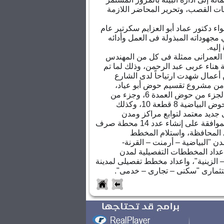
ت القصب، وتحرير المحاضر اللازمة
اء دكتور عماد أبو العزايم سكرتير عام
جهوداته المبذولة فى العمل وأدائه
إليه.
ط العمرانى ممثلة فى كل من المهندس
ة هناء عربى عبد الرحمن، وذلك لما تم
 أعمال شهدت ارتياحاً لدى الشارع
ء من مشروع تقسيم حوض أبو عياد،
ومشروع المخطط التنفيذى لجزء من حوض العمدة 6، وجزء من
حوض الخمسين، وجزء من حوض البياضية 8 قطعة 10، وكذلك
حيز عمرانى جديد معتمد لتوابع مراكز ومدن
المحافظة، والحصول على الموافقة على إنشاء عدد 14 محطة صرف
لمحافظة، واستلام المخطط
ن "البياضية – أرمنت – القرنة-
ى اعداد المخططات التفصيلية لمدن
– الزينية"، واعداد مخطط تفصيلى لمدينة
ثمارى "سكنى – تجارى – خدمى".