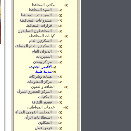
مكتب المحافظ
السيد المحافظ
السيد نائب المحافظ
مشروعات المحافظة
قرارات المحافظ
المحافظون السابقون
كيانات المحافظة
السكرتير العام
السكرتير العام المساعد
الديوان العام
المديريات
مراكز ومدن
الأقصر الجديدة
مدينة طيبة
هيئات وشركات
مركز المعلومات
الثقافه والفنون
المركز الحضري للمرأة
المكتبات
قصور الثقافة
خدمات المواطنين
المجلس القومى للمرأة
استطلاعات الرأى
الشكاوى
فرص عمل