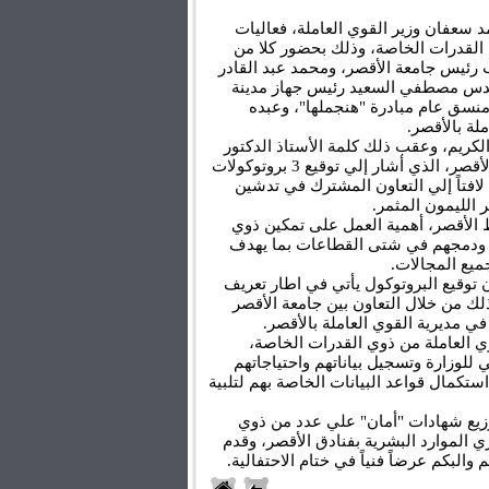
شهد اليوم الأحد، الدكتور محمد سعفان وزير القوي العاملة، فعاليات 
الاحتفال باليوم العالمي لذوي القدرات الخاصة، وذلك بحضور كلا من 
الأستاذ الدكتور محمد محجوب رئيس جامعة الأقصر، ومحمد عبد القادر 
نائب محافظ الأقصر، ، والمهندس مصطفي السعيد رئيس جهاز مدينة 
طيبة، والدكتور محمد قبطان منسق عام مبادرة "هنجملها"، وعبده 
ة بالأقصر.
بدأت الاحتفالية بتلاوة القرآن الكريم، وعقب ذلك كلمة الأستاذ الدكتور 
محمد محجوب رئيس جامعة الأقصر، الذي أشار إلي توقيع 3 بروتوكولات 
تعاون مع وزارة القوي العاملة لافتاً إلي التعاون المشترك في تدشين 
 الليمون المثمر.
ومن جانبه، أوضح نائب محافظ الأقصر، أهمية العمل على تمكين ذوي 
القدرات الخاصة في المجتمع ودمجهم في شتى القطاعات بما يهدف 
ميع المجالات.
كما أكد وزير القوي العاملة، أن توقيع البروتوكول يأتي في اطار تعريف 
الطلاب بمبادرة "هنجملها"، وذلك من خلال التعاون بين جامعة الأقصر 
في مديرية القوي العاملة بالأقصر.
وخلال كلمته، طالب وزير القوي العاملة من ذوي القدرات الخاصة، 
الدخول علي الموقع الالكتروني للوزارة وتسجيل بياناتهم واحتياجاتهم 
وأرقام للتواصل معهم، بهدف استكمال قواعد البيانات الخاصة بهم لتلبية 
وعلي هامش الاحتفالية، تم توزيع شهادات "أمان" علي عدد من ذوي 
القدرات الخاصة، وتكريم مديري الموارد البشرية بفنادق الأقصر، وقدم 
البكم عرضاً فنياً في ختام الاحتفالية.