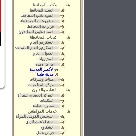
مكتب المحافظ
السيد المحافظ
السيد نائب المحافظ
مشروعات المحافظة
قرارات المحافظ
المحافظون السابقون
كيانات المحافظة
السكرتير العام
السكرتير العام المساعد
الديوان العام
المديريات
مراكز ومدن
الأقصر الجديدة
مدينة طيبة
هيئات وشركات
مركز المعلومات
الثقافه والفنون
المركز الحضري للمرأة
المكتبات
قصور الثقافة
خدمات المواطنين
المجلس القومى للمرأة
استطلاعات الرأى
الشكاوى
فرص عمل