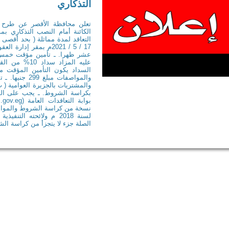
التذكاري
تعلن محافظة الأقصر عن طرح الم
الكائنة أمام النصب التذكاري بم
التعاقد لمدة مماثلة ( بحد أقصى 
17 / 5 / 2021م بمقر إد
عشر ظهرا. ـ تأمين مؤقت خمس
عليه المزاد س
السداد يكون التأمين المؤقت م
والمواصفات مب
بكراسة الشروط. ـ يجب على الش
لسنة 2018 م ولائحته الت
الصلة جزء لا يتجزأ من كراسة ال