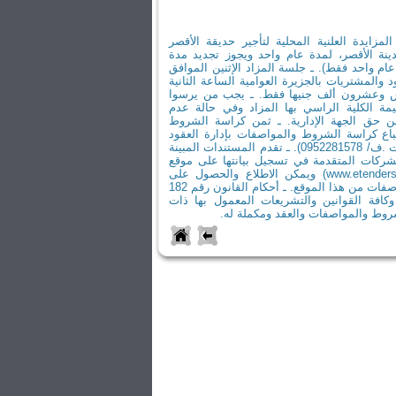
زايدة العلنية المحلية لتأجير حديقة الأقصر
دينة الأقصر، لمدة عام واحد ويجوز تجديد مدة
عام واحد فقط). ـ جلسة المزاد الإثنين الموافق
ارة العقود والمشتريات بالجزيرة العوامية الساعة الثانية
 وعشرون ألف جنيها فقط. ـ يجب من يرسوا
داد 10% من القيمة الكلية الراسي بها المزاد وفي حالة عدم
ن حق الجهة الإدارية. ـ ثمن كراسة الشروط
لغ 299 جنيها. ـ تباع كراسة الشروط والمواصفات بإدارة العقود
والمشتريات بالجزيرة العوامية ( ت .ف/ 0952281578). ـ تقدم المستندات المبينة
ركات المتقدمة في تسجيل بيانتها على موقع
بوابة التعاقدات العامة (www.etenders.gov.eg) ويمكن الاطلاع والحصول على
نسخة من كراسة الشروط والمواصفات من هذا الموقع. ـ أحكام القانون رقم 182
نفيذية وكافة القوانين والتشريعات المعمول بها ذات
شروط والمواصفات والعقد ومكملة له.