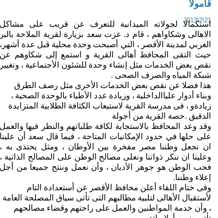
امولا
21\2\
ستكمالا لجولاته الميدانية للتعرف عن قريب على مشاكل
لاهالى وشكاواهم ، قام د. عزت سعد بزيارة لقرية الملاحة بالبر
لغربي لمدينة الأقصر ،
التي أصبحت وحدة محلية قبل عدة أشهر،
يث التقى المحافظ أهالى القرية و استمع إلى شكاوهم عن
قص بعض الخدمات مثل إنشاء وحدة للشئون الأجتماعية ، وتغيير
بكة المياه والصرف الصحى .
ذا فضلا عن نقص بعض الخدمات الأخرى مثل رصف الطرق
بناء أدوار عليا
الداخلية ، وزيادة عدد الأطباء بالوحدة الصحية ،
يادة
و
،
فى مدرسة القرية
لاستيعاب الكثافة الطلابية المتزايدة
لدقيق .
حصة القرية من
أجولة
قد وعد المحافظ بالاستجابة لكافة طلباتهم والنظر فيها والعمل
لى حلها في حدود الإمكانيات المتاحة ، فيما
قال سعد أن علينا
ن نجعل وطننا مصر مفخرة بين الأوطان ، ومثل يحتذى به ،
علينا ان ننكر ذواتنا ونعلى مصالح الوطن على المصالح الذاتية ،
حب الوطن هو جوهر الأديان ، وأن نعمل وننتج جميعا
من أجل
علاء وطننا.
فى ختام اللقاء أعلن محافظ الأقصر عن أستعدادة التام
أستقبال الأهالى لتلبية مطالبهم
التى تأتى سياق المصلحة العامة
 وأن خدمة المواطنين والعمل على راحتهم وقضاء مصالحهم