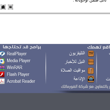
أتى ضمن أولاوياتة .