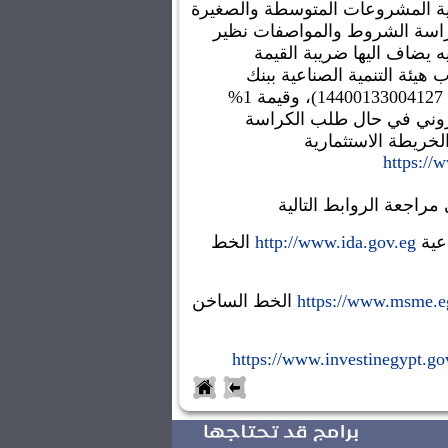
الجهاز التنفيذى لجهاز تنمية المشروعات المتوسطة والصغيرة 
ومتناهية الصغر تطلب كراسة الشروط والمواصفات نظير 
مبلغ من 300 إلى 500 جنيه يضاف اليها ضريبة القيمة 
المضافة وذلك على حساب هيئة التنمية الصناعية ببنك 
الإسكندرية (حساب رقم/ 14400133004127)، وقيمة 1% 
مصاريف التحصيل الإلكتروني في حال طلب الكراسة 
لخريطة الاستثمارية 
https://
راجعة الروابط التالية
عية 
http://www.ida.gov.eg
 الخط 
https://www.msme.e
 الخط الساخن 
https://www.investinegypt.go