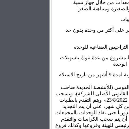
* تمويل ميسر للآلات والمعدات من خلال جهاز تنمية 
صغيرة ومتناهية الصغر 
بات
* أمكانية حصول المستثمر على أكثر من وحدة بدون حد 
لتراخيص الصناعية للوحدة
* إمكانية التمويل البنكى للمشروع من عدة بنوك بتسهيلات 
اريخ الاستلام 
يتم التقدم ببطاقة الرقم القومى (للأنشطة الجديدة صاحب 
المنشأة الفردية / الممثل القانونى الأصلى للشركة)، وتسحب 
الكراسات ابتداءًا من يوم 23/8/2022م ويتم التقدم بالطلبات 
فى خلال 15 يوم الأولى من كل شهر، على أن يتم التجديد 
لفترات السحب والتقديم دورياً حتى نفاذ الوحدات بالمجمعات 
الصناعية المطروحة على أن يتم سحب الكراسات والتقدم 
من خلال كلاً من المقر الرئيسى للهيئة وفروعها وكذلك فروع 