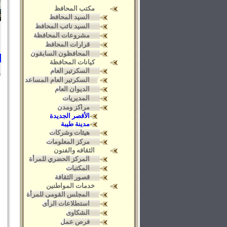
مكتب المحافظ
السيد المحافظ
السيد نائب المحافظ
مشروعات المحافظة
قرارات المحافظ
المحافظون السابقون
كيانات المحافظة
السكرتير العام
السكرتير العام المساعد
الديوان العام
المديريات
مراكز ومدن
الأقصر الجديدة
مدينة طيبة
هيئات وشركات
مركز المعلومات
الثقافه والفنون
المركز الحضري للمرأة
المكتبات
قصور الثقافة
خدمات المواطنين
المجلس القومى للمرأة
استطلاعات الرأى
الشكاوى
فرص عمل