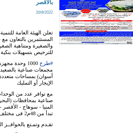
بالاقصر
20/8/2022
والصغيرة ومتناهية الصغر
للترخيص بتسهيلات بنكي
#طرح
الإيجار أو التمليك
تبدأ من 48م2 فى مختلف المجالات الصناعية
تقـدم وتمـتع بالحوافــز الت