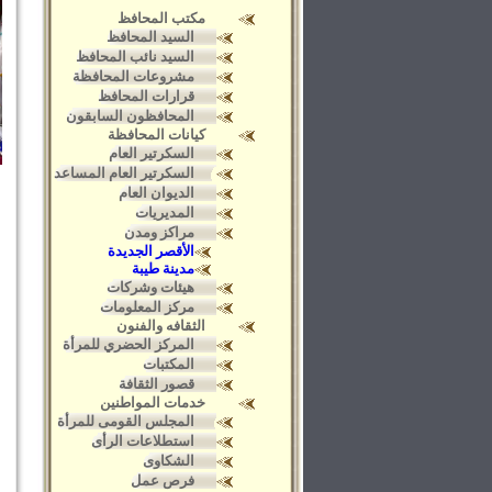
مكتب المحافظ
السيد المحافظ
السيد نائب المحافظ
مشروعات المحافظة
قرارات المحافظ
المحافظون السابقون
كيانات المحافظة
السكرتير العام
السكرتير العام المساعد
الديوان العام
المديريات
مراكز ومدن
الأقصر الجديدة
مدينة طيبة
هيئات وشركات
مركز المعلومات
الثقافه والفنون
المركز الحضري للمرأة
المكتبات
قصور الثقافة
خدمات المواطنين
المجلس القومى للمرأة
استطلاعات الرأى
الشكاوى
فرص عمل