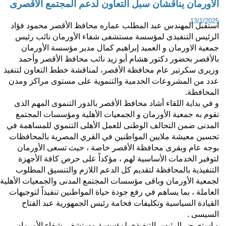
لأورمان يناقشان سبل التعاون لدعم المجتمع الأقصرى
13/1/202
استقبل المهندس عبد المطلب عماره محافظ الأقصر محمود فؤاد 
الرئيس التنفيذى لمؤسسة مستشفى شفاء الأورمان نائب رئيس 
جمعية الاورمان و العميد إبراهيم كمال مدير مؤسسة الأورمان 
بالأقصر بحضور دكتور هشام أبو زيد نائب محافظ الأقصر وأحمد 
وزيرى سكرتير عام محافظة الأقصر، لمناقشة خطط التعاون لتنفيذ 
عدد من المشروعات الخدمية والتنموية على مستوى مراكز ومدن 
لمحافظة. 
 في بداية اللقاء أشاد محافظ الأقصر 
بالدور التنموى المهم الذى 
تقوم به جمعية الأورمان و الجمعيات الأهلية ومؤسسات المجتمع 
المدنى ضمن التحالف الوطنى للعمل الأهلى التنموي للمساهمة في 
تحسين معيشة ملايين المواطنين في القري المصرية بالمحافظات 
بوجه عام وبقرى محافظة الأقصر خاصة ، حيث تسعى الأورمان 
لتوفير الخدمات الأساسية لهم ، مؤكداً على حرص كافة الأجهزة 
التنفيذية بالمحافظة لتقديم كل الدعم اللازم والتنسيق المطلوب 
لجمعية الأورمان وباقى مؤسسات المجتمع المدنى والجمعيات الأهلية 
العاملة ، بما يساهم في رفع جودة حياة المواطنين تنفيذاً لتوجيهات 
القيادة السياسية وتكليفات فخامة رئيس الجمهورية عبد الفتاح 
لسيسى .
و استعرض الرئيس التنفيذى لمؤسسة مستشفى شفاء الأورمان 