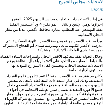
انتخابات مجلس الشيوخ
1/8/202
فى إطار الاستعدادات لانتخابات مجلس الشيوخ 2025، المقرر 
إجراؤها يومي الإثنين والثلاثاء، الموافقين 4 و5 أغسطس المقبل ، 
تفقد المهندس عبد المطلب عماره محافظ الأقصر، عددا من مقار 
لجان الانتخابية. 
وبدأ محافظ الأقصر جولته بمدرسة الأقصر الثانوية العسكرية ، ثم 
مدرسة الأقصر الثانوية بنات ، ومدرسة سيدى أبو الحجاج المشتركة 
ومدرسة وادى الملكات الابتدائية المشتركة. 
وخلال الجولة تفقد محافظ الأقصر اللجان واستراحات السادة القضاة 
والضباط بالمقار ، مع التأكيد على الاهتمام بأعمال النظافة ورفع 
الإشغالات بمحيط اللجان، وتحسين كفاءة الشوارع المؤدية لها 
مستوى الإنارة العامة . 
وكان قد عقد محافظ الأقصر، اجتماعًا تنسيقيًا موسعًا مع القيادات 
التنفيذية، وذلك في إطار استعدادات المحافظة لانتخابات مجلس 
الشيوخ، حيث وجه المحافظ برفع درجة الاستعداد القصوى داخل 
جميع الأجهزة التنفيذية لضمان سير العملية الانتخابية في أجواء 
منظمة وآمنة، كما شدد على ضرورة تأمين حرم آمن حول المقار 
الانتخابية لتيسير حركة المواطنين، مع التنسيق مع شركة الكهرباء 
لتوفير مصادر طاقة احتياطية، ومراجعة منظومة الإطفاء بالتعاون 