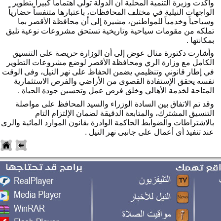
وأكدت وزيرة التنمية المحلية أن الدولة تولي اهتماماً كبيراً بتطوير 
الواجهات النيلية في مختلف المحافظات، باعتبارها متنفساً حضارياً 
وسياحياً وخدمياً للمواطنين، مشيرة إلى أن محافظة الأقصر بما 
تملكه من مقومات سياحية وتاريخية تستحق مشروعات نوعية تليق 
كانتها .
وأشارت دكتورة منال عوض إلى أن الوزارة حريصة على التنسيق 
الكامل مع وزارة الري ومحافظة الأقصر لوضع مشروعات التطوير 
في إطار قانوني وتنظيمي يضمن الحفاظ على نهر النيل، وفى الوقت 
نفسه يحقق الإستفادة القصوى من الأراضي والفرص الاستثمارية 
لمتاحة لخدمة الأهالي وخلق فرص عمل وتحسين جودة الحياة . 
وقد تم الاتفاق بين السادة الوزراء والسيد المحافظ على مواصلة 
التنسيق المشترك، والمتابعة الدقيقة لضمان الإلتزام التام 
بالاشتراطات والضوابط الحاكمة الوادرة بقانون الموارد المائية والرى 
ند تنفيذ أى أعمال على جانبى نهر النيل .