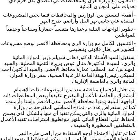
- التعاون مع وزارة الري والمحافظات في التصدي بكل حزم لأي 
عديات علي المجاري المائية
- أهمية التنسيق بين الوزارتين والمحافظات فيما يخص المشروعات 
لمنفذة علي جانبي نهر النيل وأراضي طرح النهر
- تطوير الواجهات النيلية بإعتبارها متنفساً حضارياً وسياحياً وخدمياً 
لمواطنين
- التنسيق الكامل مع وزارة الري ومحافظة الأقصر لوضع مشروعات 
لتطوير في إطار قانوني وتنظيمي
استقبل السيد الأستاذ الدكتور/ هانى سويلم وزير الموارد المائية 
والرى، السيدة الدكتورة/ منال عوض وزيرة التنمية المحلية، والسيد 
المهندس/ عبد المطلب عمارة محافظ الأقصر، والسيد الدكتور/ أحمد 
السبكي رئيس الهيئة العامة للرعاية الصحية، بمقر وزارة الموارد 
لمائية والري بالعاصمة الإدارية .
وتم خلال الإجتماع مناقشة عدد من الموضوعات ذات الإهتمام 
المشترك والخاصة بالأعمال المقترح تنفيذها ببعض المحافظات ذات 
الواجهة النيلية ومنها محافظة الأقصر بمدن الأقصر وإسنا وأرمنت، 
كما تم استعراض عدد من نماذج المماشى المقترحة من وزارة 
الموارد المائية والري والتى يمكن تنفيذ أى منها بالشكل الذى يضمن 
الحفاظ على القطاع المائى للنهر مع تطبيق اشتراطات تنفيذ الأعمال 
المنطقتين المحظورة والمقيدة .
كما تم تناول الإجتماع أوجه الاستفادة من أراضي طرح النهر 
بمحافظة الأقصر وبعض الأراضي التي يمكن استغلالها للمنفعة العامة 