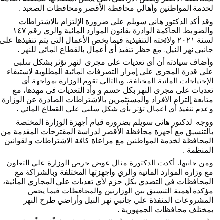
خدمة المواطنين وأهالي محافظة الأقصر ومحافظات الصعيد .
وقد أكد الدكتور هانى سويلم على ضرورة الإلتزام بالاشتراطات 
والضوابط الحاكمة الوادرة بقانون الموارد المائية والرى رقم ١٤٧ 
لسنة ٢٠٢١ ولائحته التنفيذية فيما يخص الأعمال التى يتم تنفيذها على 
انبى نهر النيل، مع حظر تنفيذ أى أعمال بالقطاع المائى للنهر .
وأضاف سيادته أن أى تعديات على مجرى النهر تؤثر بشكل سلبى 
على قدرة المجرى على إمرار التصرفات المائية المطلوبة لاستيفاء 
الإحتياجات المائية المختلفة، وبالتالى تقوم الوزارة بمواجهة أى 
تعديات على مجرى النهر بكل حسم و وأد التعديات فى مهدها، مع 
متابعة إلتزام الأفراد والمستثمرين بالاشتراطات الصادرة عن الوزارة 
عدم تنفيذ أى أعمال تؤثر بأى شكل سلبى على القطاع المائي .
ووجه الدكتور هانى سويلم بضرورة قيام أجهزة الوزارة المختصة 
بالتنسيق مع أجهزة محافظة الأقصر لدراسة المقترحات المقدمة من 
المحافظة لخدمة المواطنين مع مراعاة كافة الاشتراطات والقوانين 
لمنظمة .
ومن جانبها، أكدت الدكتورة منال عوض حرص الوزارة علي التعاون 
مع وزارة الموارد المائية والري وأجهزتها المختلفة وبالشراكة مع 
المحافظات في التصدي بكل حزم لأي تعديات علي المجاري المائية، 
مؤكدة أهمية التنسيق بين الوزارتين والمحافظات فيما يخص 
المشروعات المنفذة علي جانبي نهر النيل وأراضي طرح النهر 
مختلف محافظات الجمهورية .