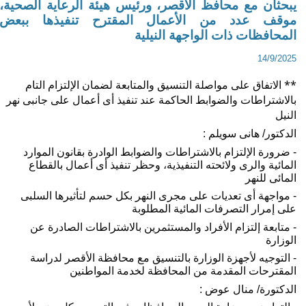
بحثان مع محافظ الأقصر، ورئيس هيئة الرعاية الصحية،
وقف عدد من الأعمال المقترح تنفيذها ببعض
لمحافظات ذات الواجهة النيلية
14/9/202
** الاتفاق على مواصلة التنسيق والمتابعة لضمان الإلتزام التام 
بالاشتراطات والضوابط الحاكمة عند تنفيذ أى أعمال على جانبى نهر 
لنيل
لدكتور/ هانى سويلم :
- ضرورة الإلتزام بالاشتراطات والضوابط الوادرة بقانون الموارد 
المائية والرى ولائحته التنفيذية، وحظر تنفيذ أى أعمال بالقطاع 
لمائى للنهر
- مواجهة أى تعديات على مجرى النهر بكل حسم لتأثيرها السلبى 
لى إمرار التصرفات المائية المطلوبة 
- متابعة إلتزام الأفراد والمستثمرين بالاشتراطات الصادرة عن 
لوزارة
- التوجيه لأجهزة الوزارة بالتنسيق مع محافظة الأقصر لدراسة 
لمقترحات المقدمة من المحافظة لخدمة المواطنين
لدكتورة/ منال عوض :