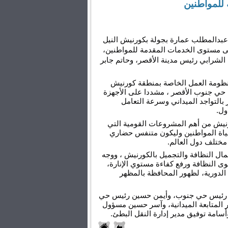
 للمواطنين
قام محافظ الأقصر المهندس عبدالمطلب عمارة بجولة بكورنيش النيل 
حرص فيها على الاطمئنان على مستوى الخدمات المقدمة للمواطنين، 
رافقه خلالها اللواء دكتور علي الشرابي رئيس مدينة الأقصر، وحاتم جابر 
وتابع المحافظ، خلال جولته منظومة العمل الخاصة بمنطقة كورنيش 
النيل، على أكمل وجه بمنطقة حي جنوب الأقصر ، مشددا على الأجهزة 
التنفيذية التابعة لمدينة الأقصر بالتواجد الميداني وسرعة التعامل 
ول.
وأكد محافظ الأقصر، أن الكورنيش من أهم المشروعات القومية التي 
نفذتها الدولة لتحسين جودة حياة المواطنين وليكون متنفس حضاري 
 مختلف دول العالم. 
كما أشاد محافظ الأقصر ، بأعمال النظافة والتجميل بالكورنيش ، ووجه 
باستمرارية الحفاظ على مستوى النظافة ورفع كفاءة مستوي الإنارة، 
ومدى الالتزام بأعمال الصيانة الدورية، لظهور المحافظة بالمظهر 
شارك في الجولة حسن عبده رئيس حي جنوب، وأيمن حسين رئيس حي 
وسط، وأحمد عبد الصبور مدير المتابعة الميدانية، وآسر حسين مسؤول 
سامة توفيق مدير إدارة النقل البطئ.