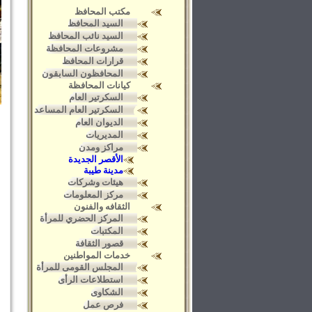
مكتب المحافظ
السيد المحافظ
السيد نائب المحافظ
مشروعات المحافظة
قرارات المحافظ
المحافظون السابقون
كيانات المحافظة
السكرتير العام
السكرتير العام المساعد
الديوان العام
المديريات
مراكز ومدن
الأقصر الجديدة
مدينة طيبة
هيئات وشركات
مركز المعلومات
الثقافه والفنون
المركز الحضري للمرأة
المكتبات
قصور الثقافة
خدمات المواطنين
المجلس القومى للمرأة
استطلاعات الرأى
الشكاوى
فرص عمل