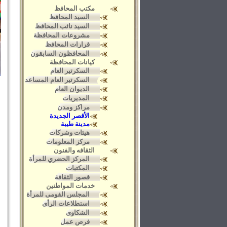
مكتب المحافظ
السيد المحافظ
السيد نائب المحافظ
مشروعات المحافظة
قرارات المحافظ
المحافظون السابقون
كيانات المحافظة
السكرتير العام
السكرتير العام المساعد
الديوان العام
المديريات
مراكز ومدن
الأقصر الجديدة
مدينة طيبة
هيئات وشركات
مركز المعلومات
الثقافه والفنون
المركز الحضري للمرأة
المكتبات
قصور الثقافة
خدمات المواطنين
المجلس القومى للمرأة
استطلاعات الرأى
الشكاوى
فرص عمل