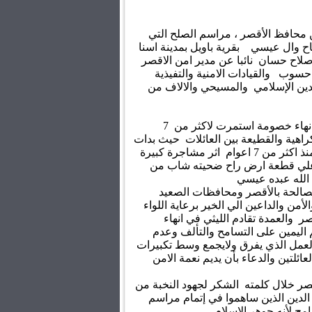
 محافظ الأقصر ، مراسم الصلح التي
اح وال عيسي بقرية باويل بمدينة اسنا
صلاح حسان نائبا عن مدير امن الاقصر
حسوب والقيادات الامنية والتفيذية
ين الإسلامي والمسيحي والالاف من
اسفرت مراسم الصلح عن انهاء خصومة استمرت لاكثر من 7
راهية والقطيعة بين العائلات حيث بدات
الخصومة بينهم بخلاف وقع منذ اكثر من 7 اعوام اثر مشاجرة كبيرة
ن علي قطعة ارض راح ضحيته شاب من
 الله عبده عيسي
صالحة بالأقصر ومحافظات الصعيد
من والداعين الي الخير برعاية اللواء
صر والعمدة تقادم الليثي في انهاء
 اليمين على التسامح والتألف وعدم
العمل الذي يفرق ولايجمع وسط تكبيرات
ائلتين والدعاء بأن يديم نعمة الامن
ر خلال كلمته الشكر لجهود النخبة من
 الدين الذين ساهموا في إتمام مراسم
مح لأنه جوهر الاسلام