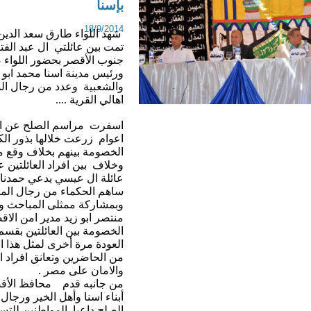
بإسنا
18/9/2014
شهد اللواء طارق سعد الدين
تمت بين عائلتي ال عبد الفت
جنوب الأقصر بحضور اللواء 
ورئيس مدينة اسنا محمد ابو 
والشعبية وعدد من رجال الد
اهالي القرية ....
اعوام زرعت خلالها بذور الك
وخلاف بين افراد العائلتي
عائلة ال عيسي يدعي حمدنا
ساهم الحكماء من رجال الم
وبمشاركة ممثلى المباحث والأ
منتصر ابو زيد مدير امن الاق
الخصومة بين العائلتين بقسم
العودة مرة أخرى لمثل هذا 
من الحاضرين وتعانق افراد الع
والامان على مصر .
من جانبه قدم محافظ الأقص
أبناء اسنا وأهل الخير ورجال
الصلح داعيا المواطنين للتسا