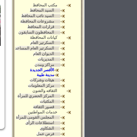
مكتب المحافظ
السيد المحافظ
السيد نائب المحافظ
مشروعات المحافظة
قرارات المحافظ
المحافظون السابقون
كيانات المحافظة
السكرتير العام
السكرتير العام المساعد
الديوان العام
المديريات
مراكز ومدن
الأقصر الجديدة
مدينة طيبة
هيئات وشركات
مركز المعلومات
الثقافه والفنون
المركز الحضري للمرأة
المكتبات
قصور الثقافة
خدمات المواطنين
المجلس القومى للمرأة
استطلاعات الرأى
الشكاوى
فرص عمل