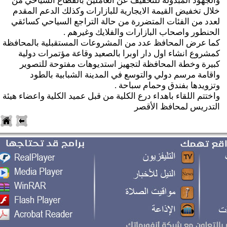
الجهود المبذولة للتخفيف عن العاملين بالقطاع السياحي من
لال تخفيض القيمة الايجارية للبازارات وكذلك الدعم المقدم
عدد من الفئات المتضررة من حالة التراجع السياحي كسائقي
لحنطور واصحاب البازارات والفلايك وغيرهم .
ما عرض المحافظ عدد من المشروعات المستقبلية بالمحافظة
مشروع انشاء اول دار اوبرا بالصعيد وقاعة مؤتمرات دولية
بيرة وخطة المحافظة لتجهيز استديوهات مفتوحة للتصوير
اقامة مرسم دولي والتوسع في المدينة الشبابية بالطود
تزويدها بفندق وحمام سباحة .
اختتم اللقاء باهداء درع الكلية من قبل عميد الكلية واعضاء هيئة
لتدريس لمحافظ الأقصر