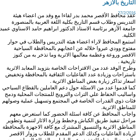
لتاريخ بالأزهر
27/2/201
قد محافظ الأقصر محمد بدر لقاءا مع وفد من اعضاء هيئة
لتدريس وطلاب قسم التاريخ بكلية اللغة العربية بالمنصورة
امعة الأزهر برئاسة الاستاذ الدكتور ابراهيم حامد الاسناوي عميد
لكلية.
ستمع المحافظ لاراء اعضاء هيئة التدريس والطلاب في حوار
فتوح وودي عبروا خلاله عن اعجابهم بالمحافظة السياحية
لاقصر وروعة وعظمة معالمها الاثرية وما تذخر به من كنوز
اريخية .
طرح الوفد عدد من الاقتراحات الخاصة بتزويد المعابد الاثرية
استراحات وزيادة عدد الفاعليات الثقافية بالمحافظة وتخفيض
سعار تذاكر زيارة بعض المناطق الاثرية .
ما قدموا عدد من الاسئلة حول دعم العاملين بالقطاع السياحي
اساليب الحفاظ علي التراث والترويج للمنتجات المحلية ودمج
ئات ذوي القدرات الخاصة في المجتمع وتسهيل عملية وصولهم
لمناطق الاثرية.
اجاب المحافظ عن كافة اسئلة الحضور كما استعرض معهم
راحل تنفيذ طريق الكباش وخطط وزارة الاثار لتنمية وتطوير
لمناطق الاثرية والتنسيق المشترك مع كافة الاجهزة بالمحافظة
زيادة الفاعليات وكذلك الدعم المقدم للطلاب وزوار الاقصر